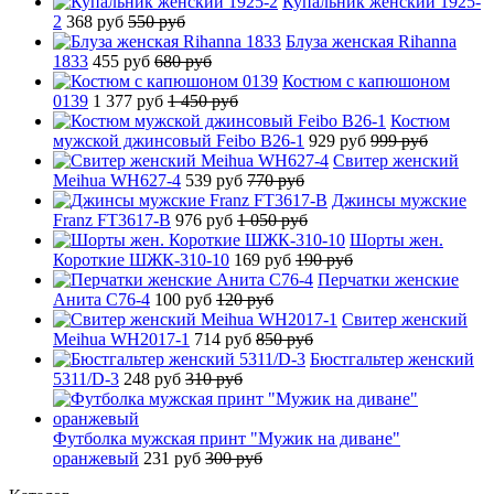
Купальник женский 1925-
2
368 руб
550 руб
Блуза женская Rihanna
1833
455 руб
680 руб
Костюм с капюшоном
0139
1 377 руб
1 450 руб
Костюм
мужской джинсовый Feibo B26-1
929 руб
999 руб
Свитер женский
Meihua WH627-4
539 руб
770 руб
Джинсы мужские
Franz FT3617-B
976 руб
1 050 руб
Шорты жен.
Короткие ШЖК-310-10
169 руб
190 руб
Перчатки женские
Анита C76-4
100 руб
120 руб
Свитер женский
Meihua WH2017-1
714 руб
850 руб
Бюстгальтер женский
5311/D-3
248 руб
310 руб
Футболка мужская принт "Мужик на диване"
оранжевый
231 руб
300 руб