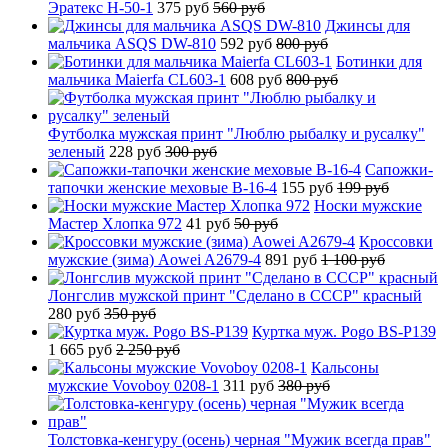
Эратекс H-50-1
375 руб
560 руб
Джинсы для
мальчика ASQS DW-810
592 руб
800 руб
Ботинки для
мальчика Maierfa CL603-1
608 руб
800 руб
Футболка мужская принт "Люблю рыбалку и русалку"
зеленый
228 руб
300 руб
Сапожки-
тапочки женские меховые B-16-4
155 руб
199 руб
Носки мужские
Мастер Хлопка 972
41 руб
50 руб
Кроссовки
мужские (зима) Aowei A2679-4
891 руб
1 100 руб
Лонгслив мужской принт "Сделано в СССР" красный
280 руб
350 руб
Куртка муж. Pogo BS-P139
1 665 руб
2 250 руб
Кальсоны
мужские Vovoboy 0208-1
311 руб
380 руб
Толстовка-кенгуру (осень) черная "Мужик всегда прав"