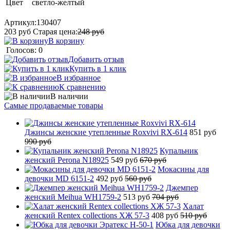
Цвет
светло-желтый
Артикул:
130407
203
руб
Старая цена:
248
руб
В корзину
Голосов: 0
Добавить отзыв
Купить в 1 клик
В избранное
К сравнению
В наличии
Самые продаваемые товары
Джинсы женские утепленные Roxvivi RX-614
851 руб
990 руб
Купальник
женский Perona N18925
549 руб
670 руб
Мокасины для
девочки MD 6151-2
492 руб
560 руб
Джемпер
женский Meihua WH1759-2
513 руб
704 руб
Халат
женский Rentex collections ХЖ 57-3
408 руб
510 руб
Юбка для девочки