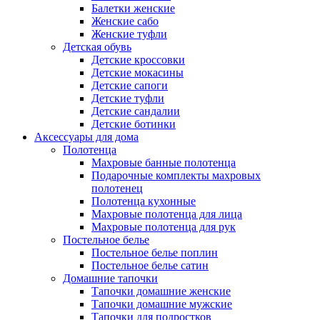
Балетки женские
Женские сабо
Женские туфли
Детская обувь
Детские кроссовки
Детские мокасины
Детские сапоги
Детские туфли
Детские сандалии
Детские ботинки
Аксессуары для дома
Полотенца
Махровые банные полотенца
Подарочные комплекты махровых
полотенец
Полотенца кухонные
Махровые полотенца для лица
Махровые полотенца для рук
Постельное белье
Постельное белье поплин
Постельное белье сатин
Домашние тапочки
Тапочки домашние женские
Тапочки домашние мужские
Тапочки для подростков