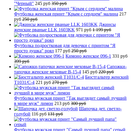
"Черный"
245 руб
350 руб
Футболка женская принт "Крым с сердцем" малина
217
руб
250 руб
Джинсы
женские рваные LLK 1603KK
971 руб
1 199 руб
Футболка подростковая для девочки с принтом "Я
просто душка" роял
177 руб
250 руб
Кимоно женское 096-1
331 руб
399 руб
Сапожки-
тапочки женские меховые B-15-4
145 руб
220 руб
Бюстгальтер женский
T1031/C-4
221 руб
270 руб
Футболка мужская принт "Так выглядит самый лучший
в мире муж" лимон
213 руб
300 руб
Шапочка дет. светло-
голубой
116 руб
131 руб
Футболка мужская принт "Самый лучший папа" серый