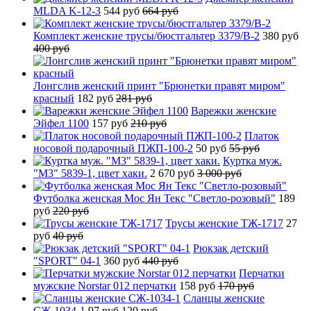
MLDA K-12-3
544 руб
664 руб
Комплект женские трусы/бюстгальтер 3379/B-2
380 руб
400 руб
Лонгслив женский принт "Брюнетки правят миром"
красный
182 руб
281 руб
Варежки женские
Эйфел 1100
157 руб
210 руб
Платок
носовой подарочный ПЖП-100-2
50 руб
55 руб
Куртка муж.
"М3" 5839-1, цвет хаки.
2 670 руб
3 000 руб
Футболка женская Мос Ян Текс "Светло-розовый"
189
руб
220 руб
Трусы женские ТЖ-1717
27
руб
40 руб
Рюкзак детский
"SPORT" 04-1
360 руб
440 руб
Перчатки
мужские Norstar 012 перчатки
158 руб
170 руб
Сланцы женские
СЖ-1034-1
97 руб
120 руб