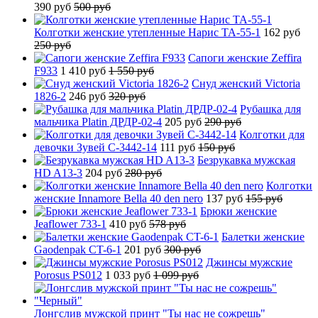
390 руб
500 руб
Колготки женские утепленные Нарис TA-55-1
162 руб
250 руб
Сапоги женские Zeffira
F933
1 410 руб
1 550 руб
Снуд женский Victoria
1826-2
246 руб
320 руб
Рубашка для
мальчика Platin ДРДР-02-4
205 руб
290 руб
Колготки для
девочки Зувей C-3442-14
111 руб
150 руб
Безрукавка мужская
HD A13-3
204 руб
280 руб
Колготки
женские Innamore Bella 40 den nero
137 руб
155 руб
Брюки женские
Jeaflower 733-1
410 руб
578 руб
Балетки женские
Gaodenpak CT-6-1
201 руб
300 руб
Джинсы мужские
Porosus PS012
1 033 руб
1 099 руб
Лонгслив мужской принт "Ты нас не сожрешь"