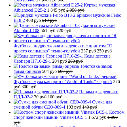
Куртка мужская
Aibianocel D25-2
1 845 руб
2 050 руб
Бриджи мужские Feibo
B18-2
408 руб
510 руб
Джинсы мужские
Akimbo J-108
561 руб
720 руб
Футболка подростковая для девочки с принтом "Я
просто солнышко" темно-голубой
237 руб
250 руб
Кеды детские
Леопард H710-29-1
204 руб
280 руб
Толстовка-замок
(зима) бирюза
504 руб
600 руб
Футболка мужская принт "World of Tanks" черный
276
руб
300 руб
Панама для девочки
ПДД-02-2
70 руб
100 руб
Сумка для
сменной обуви СДО-009-4
103 руб
140 руб
Костюм
спорт женский зимний Vinatex BC5-1
1 672 руб
1 900
руб