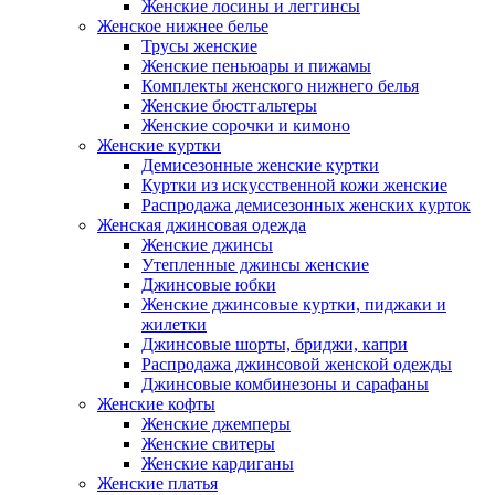
Женские лосины и леггинсы
Женское нижнее белье
Трусы женские
Женские пеньюары и пижамы
Комплекты женского нижнего белья
Женские бюстгальтеры
Женские сорочки и кимоно
Женские куртки
Демисезонные женские куртки
Куртки из искусственной кожи женские
Распродажа демисезонных женских курток
Женская джинсовая одежда
Женские джинсы
Утепленные джинсы женские
Джинсовые юбки
Женские джинсовые куртки, пиджаки и
жилетки
Джинсовые шорты, бриджи, капри
Распродажа джинсовой женской одежды
Джинсовые комбинезоны и сарафаны
Женские кофты
Женские джемперы
Женские свитеры
Женские кардиганы
Женские платья