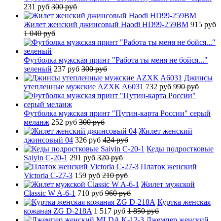
231 руб
300 руб
Жилет женский джинсовый Haodi HD99-259BM
915 руб
1 040 руб
Футболка мужская принт "Работа ты меня не бойся..."
зеленый
237 руб
300 руб
Джинсы
утепленные мужские AZXK A6031
732 руб
990 руб
Футболка мужская принт "Путин-карта России" серый
меланж
252 руб
300 руб
Жилет женский
джинсовый 04
326 руб
424 руб
Кеды подростковые
Saiyin C-20-1
291 руб
320 руб
Платок женский
Victoria C-27-3
159 руб
210 руб
Жилет мужской
Classic W A-6-1
710 руб
960 руб
Куртка женская
кожаная ZG D-218A
1 517 руб
1 850 руб
Джемпер женский