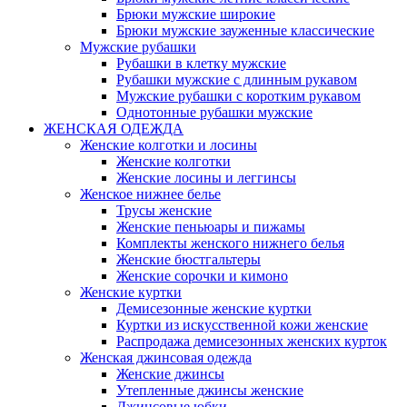
Брюки мужские широкие
Брюки мужские зауженные классические
Мужские рубашки
Рубашки в клетку мужские
Рубашки мужские с длинным рукавом
Мужские рубашки с коротким рукавом
Однотонные рубашки мужские
ЖЕНСКАЯ ОДЕЖДА
Женские колготки и лосины
Женские колготки
Женские лосины и леггинсы
Женское нижнее белье
Трусы женские
Женские пеньюары и пижамы
Комплекты женского нижнего белья
Женские бюстгальтеры
Женские сорочки и кимоно
Женские куртки
Демисезонные женские куртки
Куртки из искусственной кожи женские
Распродажа демисезонных женских курток
Женская джинсовая одежда
Женские джинсы
Утепленные джинсы женские
Джинсовые юбки