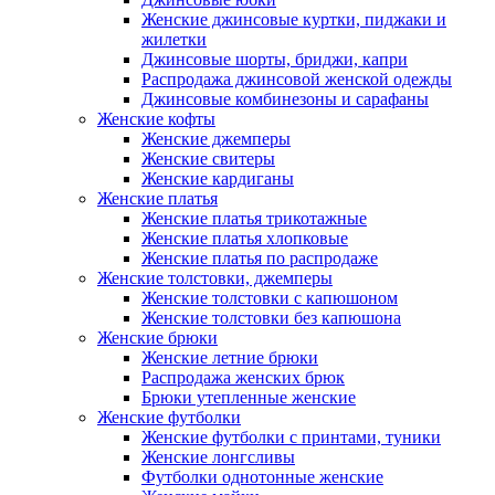
Женские джинсовые куртки, пиджаки и
жилетки
Джинсовые шорты, бриджи, капри
Распродажа джинсовой женской одежды
Джинсовые комбинезоны и сарафаны
Женские кофты
Женские джемперы
Женские свитеры
Женские кардиганы
Женские платья
Женские платья трикотажные
Женские платья хлопковые
Женские платья по распродаже
Женские толстовки, джемперы
Женские толстовки с капюшоном
Женские толстовки без капюшона
Женские брюки
Женские летние брюки
Распродажа женских брюк
Брюки утепленные женские
Женские футболки
Женские футболки с принтами, туники
Женские лонгсливы
Футболки однотонные женские