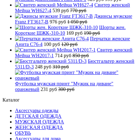
Свитер женский
Meihua WH627-4
539 руб
770 руб
Джинсы мужские
Franz FT3617-B
976 руб
1 050 руб
Шорты жен.
Короткие ШЖК-310-10
169 руб
190 руб
Перчатки женские
Анита C76-4
100 руб
120 руб
Свитер женский
Meihua WH2017-1
714 руб
850 руб
Бюстгальтер женский
5311/D-3
248 руб
310 руб
Футболка мужская принт "Мужик на диване"
оранжевый
231 руб
300 руб
Каталог
Аксессуары одежды
ДЕТСКАЯ ОДЕЖДА
МУЖСКАЯ ОДЕЖДА
ЖЕНСКАЯ ОДЕЖДА
ОБУВЬ
Аксессуары для дома