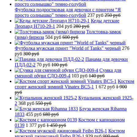
Футболка подростковая для девочки с принтом "Я
просто солнышко" темно-голубой
237 руб
250 руб
Кеды детские
Леопард H710-29-1
204 руб
280 руб
Толстовка-замок
(зима) бирюза
504 руб
600 руб
Футболка мужская принт "World of Tanks" черный
276
руб
300 руб
Панама для девочки
ПДД-02-2
70 руб
100 руб
Сумка для
сменной обуви СДО-009-4
103 руб
140 руб
Костюм
спорт женский зимний Vinatex BC5-1
1 672 руб
1 900
руб
Купальник женский 1925-
2
368 руб
550 руб
Блуза женская Rihanna
1833
455 руб
680 руб
Костюм с капюшоном
0139
1 377 руб
1 450 руб
Костюм
мужской джинсовый Feibo B26-1
929 руб
999 руб