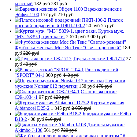
красный
182 руб
281 руб
Варежки женские
Эйфел 1100
157 руб
210 руб
Платок
носовой подарочный ПЖП-100-2
50 руб
55 руб
Куртка муж.
"М3" 5839-1, цвет хаки.
2 670 руб
3 000 руб
Футболка женская Мос Ян Текс "Светло-розовый"
189
руб
220 руб
Трусы женские ТЖ-1717
27
руб
40 руб
Рюкзак детский
"SPORT" 04-1
360 руб
440 руб
Перчатки
мужские Norstar 012 перчатки
158 руб
170 руб
Сланцы женские
СЖ-1034-1
97 руб
120 руб
Куртка мужская
Aibianocel D25-2
1 845 руб
2 050 руб
Бриджи мужские Feibo
B18-2
408 руб
510 руб
Джинсы мужские
Akimbo J-108
561 руб
720 руб