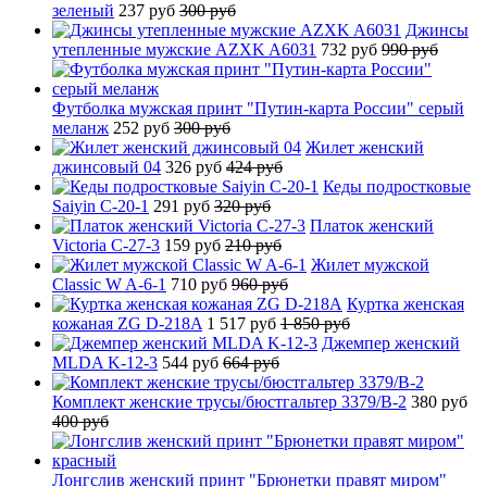
зеленый
237 руб
300 руб
Джинсы
утепленные мужские AZXK A6031
732 руб
990 руб
Футболка мужская принт "Путин-карта России" серый
меланж
252 руб
300 руб
Жилет женский
джинсовый 04
326 руб
424 руб
Кеды подростковые
Saiyin C-20-1
291 руб
320 руб
Платок женский
Victoria C-27-3
159 руб
210 руб
Жилет мужской
Classic W A-6-1
710 руб
960 руб
Куртка женская
кожаная ZG D-218A
1 517 руб
1 850 руб
Джемпер женский
MLDA K-12-3
544 руб
664 руб
Комплект женские трусы/бюстгальтер 3379/B-2
380 руб
400 руб
Лонгслив женский принт "Брюнетки правят миром"