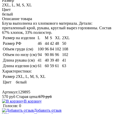
Размер
2XL, L, M, S, XL
Цвет
белый
Описание товара
Блуза выполнена из хлопкового материала. Детали:
приталенный крой, рукава, круглый вырез горловины. Состав
67% хлопок, 33% полиэстер.
Размер на изделии
L
M
S
XL
2XL
Размер РФ
46
44
42
48
50
Объем груди (см)
100
96
84
102
108
Объем по низу (см)
94
90
86
96
102
Длина рукава (см)
41
40
39
40
41
Длина изделия (см)
61
60
59
61
63
Характеристики:
Размер
2XL, L, M, S, XL
Цвет
белый
Артикул:
129895
570
руб
Старая цена:
679
руб
В корзину
Голосов: 0
Добавить отзыв