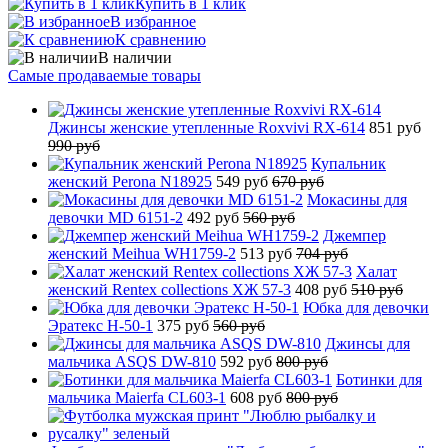
Купить в 1 клик
В избранное
К сравнению
В наличии
Самые продаваемые товары
Джинсы женские утепленные Roxvivi RX-614
851 руб
990 руб
Купальник
женский Perona N18925
549 руб
670 руб
Мокасины для
девочки MD 6151-2
492 руб
560 руб
Джемпер
женский Meihua WH1759-2
513 руб
704 руб
Халат
женский Rentex collections ХЖ 57-3
408 руб
510 руб
Юбка для девочки
Эратекс H-50-1
375 руб
560 руб
Джинсы для
мальчика ASQS DW-810
592 руб
800 руб
Ботинки для
мальчика Maierfa CL603-1
608 руб
800 руб