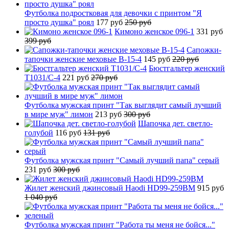
Футболка подростковая для девочки с принтом "Я
просто душка" роял
177 руб
250 руб
Кимоно женское 096-1
331 руб
399 руб
Сапожки-
тапочки женские меховые B-15-4
145 руб
220 руб
Бюстгальтер женский
T1031/C-4
221 руб
270 руб
Футболка мужская принт "Так выглядит самый лучший
в мире муж" лимон
213 руб
300 руб
Шапочка дет. светло-
голубой
116 руб
131 руб
Футболка мужская принт "Самый лучший папа" серый
231 руб
300 руб
Жилет женский джинсовый Haodi HD99-259BM
915 руб
1 040 руб
Футболка мужская принт "Работа ты меня не бойся..."