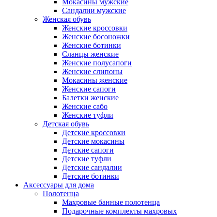
Мокасины мужские
Сандалии мужские
Женская обувь
Женские кроссовки
Женские босоножки
Женские ботинки
Сланцы женские
Женские полусапоги
Женские слипоны
Мокасины женские
Женские сапоги
Балетки женские
Женские сабо
Женские туфли
Детская обувь
Детские кроссовки
Детские мокасины
Детские сапоги
Детские туфли
Детские сандалии
Детские ботинки
Аксессуары для дома
Полотенца
Махровые банные полотенца
Подарочные комплекты махровых