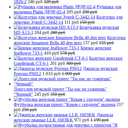
1826-2
246 руб
320 руб
Рубашка для
мальчика Platin ДРДР-02-4
205 руб
290 руб
Колготки для
девочки Зувей C-3442-14
111 руб
150 руб
Безрукавка мужская
HD A13-3
204 руб
280 руб
Колготки
женские Innamore Bella 40 den nero
137 руб
155 руб
Брюки женские
Jeaflower 733-1
410 руб
578 руб
Балетки женские
Gaodenpak CT-6-1
201 руб
300 руб
Джинсы мужские
Porosus PS012
1 033 руб
1 099 руб
Лонгслив мужской принт "Ты нас не сожрешь"
"Черный"
245 руб
350 руб
Футболка женская принт "Крым с сердцем" малина
217
руб
250 руб
Джинсы
женские рваные LLK 1603KK
971 руб
1 199 руб