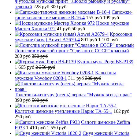
Футболка мужская принт "Люблю рыбалку и русалку"
зеленый
228 руб
300 руб
Сапожки-
тапочки женские меховые B-16-4
155 руб
199 руб
Носки мужские
Мастер Хлопка 972
41 руб
50 руб
Кроссовки
мужские (зима) Aowei A2679-4
891 руб
1 100 руб
Лонгслив мужской принт "Сделано в СССР" красный
280 руб
350 руб
Куртка муж. Pogo BS-P139
1 665 руб
2 250 руб
Кальсоны
мужские Vovoboy 0208-1
311 руб
380 руб
Толстовка-кенгуру (осень) черная "Мужик всегда прав"
390 руб
500 руб
Колготки женские утепленные Нарис TA-55-1
162 руб
250 руб
Сапоги женские Zeffira
F933
1 410 руб
1 550 руб
Снуд женский Victoria