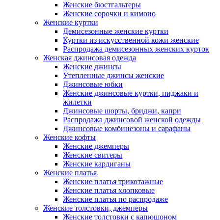
Женские бюстгальтеры
Женские сорочки и кимоно
Женские куртки
Демисезонные женские куртки
Куртки из искусственной кожи женские
Распродажа демисезонных женских курток
Женская джинсовая одежда
Женские джинсы
Утепленные джинсы женские
Джинсовые юбки
Женские джинсовые куртки, пиджаки и
жилетки
Джинсовые шорты, бриджи, капри
Распродажа джинсовой женской одежды
Джинсовые комбинезоны и сарафаны
Женские кофты
Женские джемперы
Женские свитеры
Женские кардиганы
Женские платья
Женские платья трикотажные
Женские платья хлопковые
Женские платья по распродаже
Женские толстовки, джемперы
Женские толстовки с капюшоном