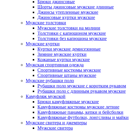
Брюки джинсовые
Шорты джинсовые мужские длинные
Джинсы утепленные мужские
Джинсовые куртки мужские
Мужские толстовки
Мужские толстовки на молнии
Толстовки с капюшоном мужские
Толстовки без капюшона мужские
Мужские куртки
Куртки мужские демисезонные
Зимние мужские куртки
Кожаные куртки мужские
Мужская спортивная одежда
Спортивные костюмы мужские
Спортивные штаны мужские
Мужские рубашки поло
Рубашки поло мужские с коротким рукавом
Рубашки поло с длинным рукавом мужские
Камуфляж мужской
Брюки камуфляжные мужские
Камуфляжные костюмы мужские летние
Камуфляжные панамы, кепки и бейсболки
Камуфляжные футболки, лонгсливы и майки
Мужские свитера и джемперы
Мужские свитера