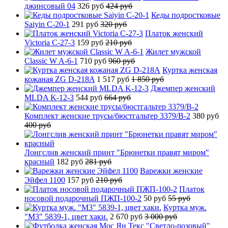
джинсовый 04
326 руб
424 руб
Кеды подростковые
Saiyin C-20-1
291 руб
320 руб
Платок женский
Victoria C-27-3
159 руб
210 руб
Жилет мужской
Classic W A-6-1
710 руб
960 руб
Куртка женская
кожаная ZG D-218A
1 517 руб
1 850 руб
Джемпер женский
MLDA K-12-3
544 руб
664 руб
Комплект женские трусы/бюстгальтер 3379/B-2
380 руб
400 руб
Лонгслив женский принт "Брюнетки правят миром"
красный
182 руб
281 руб
Варежки женские
Эйфел 1100
157 руб
210 руб
Платок
носовой подарочный ПЖП-100-2
50 руб
55 руб
Куртка муж.
"М3" 5839-1, цвет хаки.
2 670 руб
3 000 руб