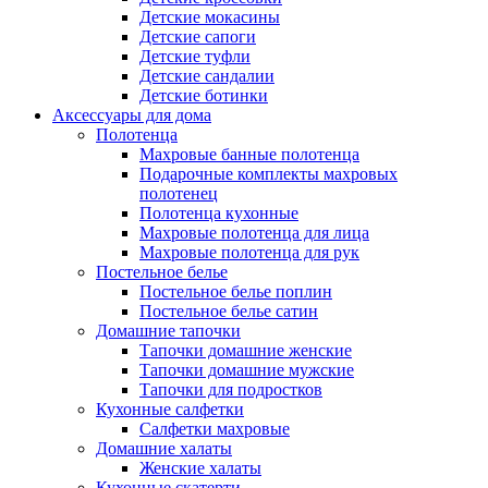
Детские мокасины
Детские сапоги
Детские туфли
Детские сандалии
Детские ботинки
Аксессуары для дома
Полотенца
Махровые банные полотенца
Подарочные комплекты махровых
полотенец
Полотенца кухонные
Махровые полотенца для лица
Махровые полотенца для рук
Постельное белье
Постельное белье поплин
Постельное белье сатин
Домашние тапочки
Тапочки домашние женские
Тапочки домашние мужские
Тапочки для подростков
Кухонные салфетки
Салфетки махровые
Домашние халаты
Женские халаты
Кухонные скатерти