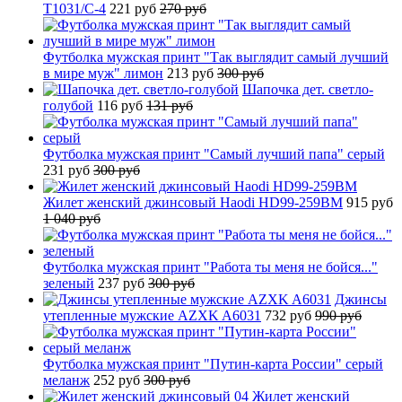
T1031/C-4
221 руб
270 руб
Футболка мужская принт "Так выглядит самый лучший
в мире муж" лимон
213 руб
300 руб
Шапочка дет. светло-
голубой
116 руб
131 руб
Футболка мужская принт "Самый лучший папа" серый
231 руб
300 руб
Жилет женский джинсовый Haodi HD99-259BM
915 руб
1 040 руб
Футболка мужская принт "Работа ты меня не бойся..."
зеленый
237 руб
300 руб
Джинсы
утепленные мужские AZXK A6031
732 руб
990 руб
Футболка мужская принт "Путин-карта России" серый
меланж
252 руб
300 руб
Жилет женский