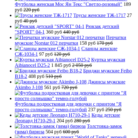
Футболка женская Мос Ян Текс "Светло-розовый"
189
руб
220 руб
Трусы женские ТЖ-1717
27
руб
40 руб
Рюкзак детский
"SPORT" 04-1
360 руб
440 руб
Перчатки
мужские Norstar 012 перчатки
158 руб
170 руб
Сланцы женские
СЖ-1034-1
97 руб
120 руб
Куртка мужская
Aibianocel D25-2
1 845 руб
2 050 руб
Бриджи мужские Feibo
B18-2
408 руб
510 руб
Джинсы мужские
Akimbo J-108
561 руб
720 руб
Футболка подростковая для девочки с принтом "Я
просто солнышко" темно-голубой
237 руб
250 руб
Кеды детские
Леопард H710-29-1
204 руб
280 руб
Толстовка-замок
(зима) бирюза
504 руб
600 руб