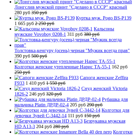
Лонгслив мужской принт "Сделано в СССР" красный
280 руб
350 руб
Куртка муж. Pogo BS-P139
1 665 руб
2 250 руб
Кальсоны
мужские Vovoboy 0208-1
311 руб
380 руб
Толстовка-кенгуру (осень) черная "Мужик всегда прав"
390 руб
500 руб
Колготки женские утепленные Нарис TA-55-1
162 руб
250 руб
Сапоги женские Zeffira
F933
1 410 руб
1 550 руб
Снуд женский Victoria
1826-2
246 руб
320 руб
Рубашка для
мальчика Platin ДРДР-02-4
205 руб
290 руб
Колготки для
девочки Зувей C-3442-14
111 руб
150 руб
Безрукавка мужская
HD A13-3
204 руб
280 руб
Колготки