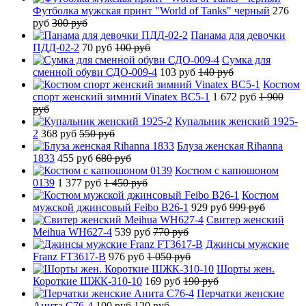
Футболка мужская принт "World of Tanks" черный
276
руб
300 руб
Панама для девочки
ПДД-02-2
70 руб
100 руб
Сумка для
сменной обуви СДО-009-4
103 руб
140 руб
Костюм
спорт женский зимний Vinatex BC5-1
1 672 руб
1 900
руб
Купальник женский 1925-
2
368 руб
550 руб
Блуза женская Rihanna
1833
455 руб
680 руб
Костюм с капюшоном
0139
1 377 руб
1 450 руб
Костюм
мужской джинсовый Feibo B26-1
929 руб
999 руб
Свитер женский
Meihua WH627-4
539 руб
770 руб
Джинсы мужские
Franz FT3617-B
976 руб
1 050 руб
Шорты жен.
Короткие ШЖК-310-10
169 руб
190 руб
Перчатки женские
Анита C76-4
100 руб
120 руб