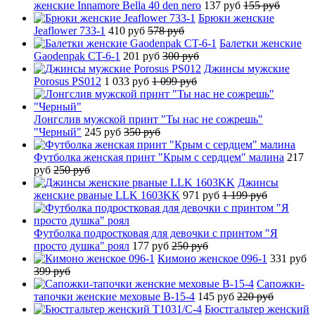
женские Innamore Bella 40 den nero
137 руб
155 руб
Брюки женские
Jeaflower 733-1
410 руб
578 руб
Балетки женские
Gaodenpak CT-6-1
201 руб
300 руб
Джинсы мужские
Porosus PS012
1 033 руб
1 099 руб
Лонгслив мужской принт "Ты нас не сожрешь"
"Черный"
245 руб
350 руб
Футболка женская принт "Крым с сердцем" малина
217
руб
250 руб
Джинсы
женские рваные LLK 1603KK
971 руб
1 199 руб
Футболка подростковая для девочки с принтом "Я
просто душка" роял
177 руб
250 руб
Кимоно женское 096-1
331 руб
399 руб
Сапожки-
тапочки женские меховые B-15-4
145 руб
220 руб
Бюстгальтер женский