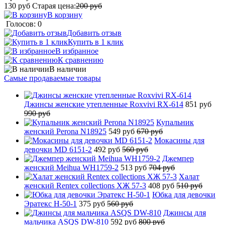
130
руб
Старая цена:
200
руб
В корзину
Голосов: 0
Добавить отзыв
Купить в 1 клик
В избранное
К сравнению
В наличии
Самые продаваемые товары
Джинсы женские утепленные Roxvivi RX-614
851 руб
990 руб
Купальник
женский Perona N18925
549 руб
670 руб
Мокасины для
девочки MD 6151-2
492 руб
560 руб
Джемпер
женский Meihua WH1759-2
513 руб
704 руб
Халат
женский Rentex collections ХЖ 57-3
408 руб
510 руб
Юбка для девочки
Эратекс H-50-1
375 руб
560 руб
Джинсы для
мальчика ASQS DW-810
592 руб
800 руб