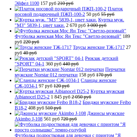
Эйфел 1100
157 руб
210 руб
Платок
носовой подарочный ПЖП-100-2
50 руб
55 руб
Куртка муж.
"М3" 5839-1, цвет хаки.
2 670 руб
3 000 руб
Футболка женская Мос Ян Текс "Светло-розовый"
189
руб
220 руб
Трусы женские ТЖ-1717
27
руб
40 руб
Рюкзак детский
"SPORT" 04-1
360 руб
440 руб
Перчатки
мужские Norstar 012 перчатки
158 руб
170 руб
Сланцы женские
СЖ-1034-1
97 руб
120 руб
Куртка мужская
Aibianocel D25-2
1 845 руб
2 050 руб
Бриджи мужские Feibo
B18-2
408 руб
510 руб
Джинсы мужские
Akimbo J-108
561 руб
720 руб
Футболка подростковая для девочки с принтом "Я