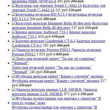
мальчика Platin ДРДР-02-4
205 руб
290 руб
Колготки для
девочки Зувей C-3442-14
111 руб
150 руб
Безрукавка мужская
HD A13-3
204 руб
280 руб
Колготки
женские Innamore Bella 40 den nero
137 руб
155 руб
Брюки женские
Jeaflower 733-1
410 руб
578 руб
Балетки женские
Gaodenpak CT-6-1
201 руб
300 руб
Джинсы мужские
Porosus PS012
1 033 руб
1 099 руб
Лонгслив мужской принт "Ты нас не сожрешь"
"Черный"
245 руб
350 руб
Футболка женская принт "Крым с сердцем" малина
217
руб
250 руб
Джинсы
женские рваные LLK 1603KK
971 руб
1 199 руб
Футболка подростковая для девочки с принтом "Я