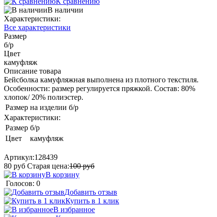
К сравнению
В наличии
Характеристики:
Все характеристики
Размер
б/р
Цвет
камуфляж
Описание товара
Бейсболка камуфляжная выполнена из плотного текстиля.
Особенности: размер регулируется пряжкой. Состав: 80%
хлопок/ 20% полиэстер.
Размер на изделии
б/р
Характеристики:
Размер
б/р
Цвет
камуфляж
Артикул:
128439
80
руб
Старая цена:
100
руб
В корзину
Голосов: 0
Добавить отзыв
Купить в 1 клик
В избранное