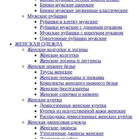
Брюки мужские широкие
Брюки мужские зауженные классические
Мужские рубашки
Рубашки в клетку мужские
Рубашки мужские с длинным рукавом
Мужские рубашки с коротким рукавом
Однотонные рубашки мужские
ЖЕНСКАЯ ОДЕЖДА
Женские колготки и лосины
Женские колготки
Женские лосины и леггинсы
Женское нижнее белье
Трусы женские
Женские пеньюары и пижамы
Комплекты женского нижнего белья
Женские бюстгальтеры
Женские сорочки и кимоно
Женские куртки
Демисезонные женские куртки
Куртки из искусственной кожи женские
Распродажа демисезонных женских курток
Женская джинсовая одежда
Женские джинсы
Утепленные джинсы женские
Джинсовые юбки