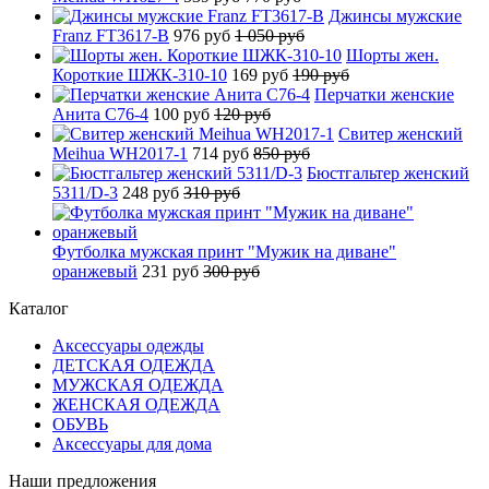
Джинсы мужские
Franz FT3617-B
976 руб
1 050 руб
Шорты жен.
Короткие ШЖК-310-10
169 руб
190 руб
Перчатки женские
Анита C76-4
100 руб
120 руб
Свитер женский
Meihua WH2017-1
714 руб
850 руб
Бюстгальтер женский
5311/D-3
248 руб
310 руб
Футболка мужская принт "Мужик на диване"
оранжевый
231 руб
300 руб
Каталог
Аксессуары одежды
ДЕТСКАЯ ОДЕЖДА
МУЖСКАЯ ОДЕЖДА
ЖЕНСКАЯ ОДЕЖДА
ОБУВЬ
Аксессуары для дома
Наши предложения