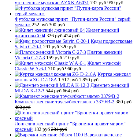
утепленные мужские AZXK A6031
732 руб
990 руб
Футболка мужская принт "Путин-карта России" серый
меланж
252 руб
300 руб
Жилет женский
джинсовый 04
326 руб
424 руб
Кеды подростковые
Saiyin C-20-1
291 руб
320 руб
Платок женский
Victoria C-27-3
159 руб
210 руб
Жилет мужской
Classic W A-6-1
710 руб
960 руб
Куртка женская
кожаная ZG D-218A
1 517 руб
1 850 руб
Джемпер женский
MLDA K-12-3
544 руб
664 руб
Комплект женские трусы/бюстгальтер 3379/B-2
380 руб
400 руб
Лонгслив женский принт "Брюнетки правят миром"
красный
182 руб
281 руб
Варежки женские