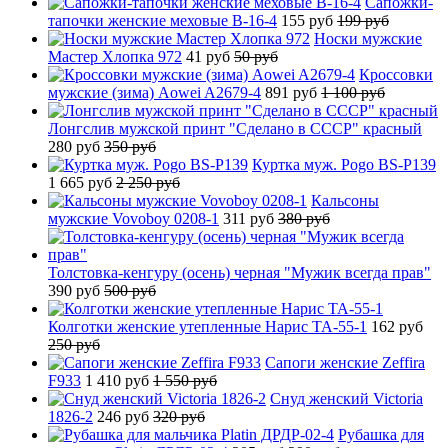
Сапожки-
тапочки женские меховые B-16-4
155 руб
199 руб
Носки мужские
Мастер Хлопка 972
41 руб
50 руб
Кроссовки
мужские (зима) Aowei A2679-4
891 руб
1 100 руб
Лонгслив мужской принт "Сделано в СССР" красный
280 руб
350 руб
Куртка муж. Pogo BS-P139
1 665 руб
2 250 руб
Кальсоны
мужские Vovoboy 0208-1
311 руб
380 руб
Толстовка-кенгуру (осень) черная "Мужик всегда прав"
390 руб
500 руб
Колготки женские утепленные Нарис TA-55-1
162 руб
250 руб
Сапоги женские Zeffira
F933
1 410 руб
1 550 руб
Снуд женский Victoria
1826-2
246 руб
320 руб
Рубашка для