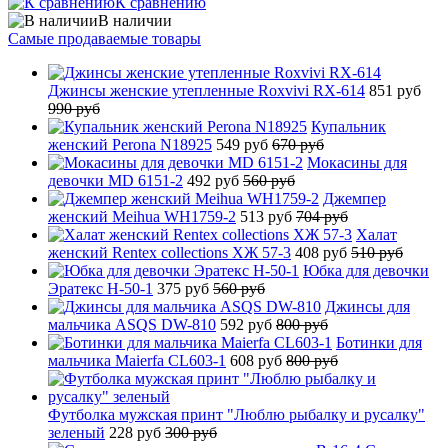
К сравнению
В наличии
Самые продаваемые товары
Джинсы женские утепленные Roxvivi RX-614
851 руб
990 руб
Купальник
женский Perona N18925
549 руб
670 руб
Мокасины для
девочки MD 6151-2
492 руб
560 руб
Джемпер
женский Meihua WH1759-2
513 руб
704 руб
Халат
женский Rentex collections ХЖ 57-3
408 руб
510 руб
Юбка для девочки
Эратекс H-50-1
375 руб
560 руб
Джинсы для
мальчика ASQS DW-810
592 руб
800 руб
Ботинки для
мальчика Maierfa CL603-1
608 руб
800 руб
Футболка мужская принт "Люблю рыбалку и русалку"
зеленый
228 руб
300 руб