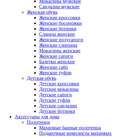
Мокасины мужские
Сандалии мужские
Женская обувь
Женские кроссовки
Женские босоножки
Женские ботинки
Сланцы женские
Женские полусапоги
Женские слипоны
Мокасины женские
Женские сапоги
Балетки женские
Женские сабо
Женские туфли
Детская обувь
Детские кроссовки
Детские мокасины
Детские сапоги
Детские туфли
Детские сандалии
Детские ботинки
Аксессуары для дома
Полотенца
Махровые банные полотенца
Подарочные комплекты махровых