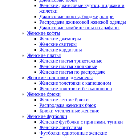
Женские джинсовые куртки, пиджаки и
жилетки
Джинсовые шорты, бриджи, капри
Распродажа джинсовой женской одежды
Джинсовые комбинезоны и сарафаны
Женские кофты
Женские джемперы
Женские свитеры
Женские кардиганы
Женские платья
Женские платья трикотажные
Женские платья хлопковые
Женские платья по распродаже
Женские толстовки, джемперы
Женские толстовки с капюшоном
Женские толстовки без капюшона
Женские брюки
Женские летние брюки
Распродажа женских брюк
Брюки утепленные женские
Женские футболки
Женские футболки с принтами, туники
Женские лонгсливы
Футболки однотонные женские