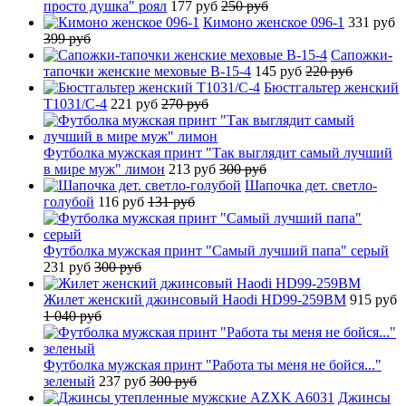
просто душка" роял
177 руб
250 руб
Кимоно женское 096-1
331 руб
399 руб
Сапожки-
тапочки женские меховые B-15-4
145 руб
220 руб
Бюстгальтер женский
T1031/C-4
221 руб
270 руб
Футболка мужская принт "Так выглядит самый лучший
в мире муж" лимон
213 руб
300 руб
Шапочка дет. светло-
голубой
116 руб
131 руб
Футболка мужская принт "Самый лучший папа" серый
231 руб
300 руб
Жилет женский джинсовый Haodi HD99-259BM
915 руб
1 040 руб
Футболка мужская принт "Работа ты меня не бойся..."
зеленый
237 руб
300 руб
Джинсы