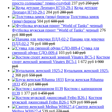
просто солнышко" темно-голубой
237 руб
250 руб
Кеды детские
Леопард H710-29-1
204 руб
280 руб
Толстовка-замок
(зима) бирюза
504 руб
600 руб
Футболка мужская принт "World of Tanks" черный
276
руб
300 руб
Панама для девочки
ПДД-02-2
70 руб
100 руб
Сумка для
сменной обуви СДО-009-4
103 руб
140 руб
Костюм
спорт женский зимний Vinatex BC5-1
1 672 руб
1 900
руб
Купальник женский 1925-
2
368 руб
550 руб
Блуза женская Rihanna
1833
455 руб
680 руб
Костюм с капюшоном
0139
1 377 руб
1 450 руб
Костюм
мужской джинсовый Feibo B26-1
929 руб
999 руб
Свитер женский
Meihua WH627-4
539 руб
770 руб