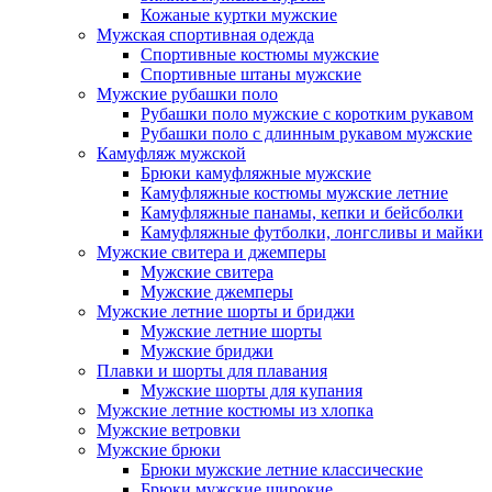
Кожаные куртки мужские
Мужская спортивная одежда
Спортивные костюмы мужские
Спортивные штаны мужские
Мужские рубашки поло
Рубашки поло мужские с коротким рукавом
Рубашки поло с длинным рукавом мужские
Камуфляж мужской
Брюки камуфляжные мужские
Камуфляжные костюмы мужские летние
Камуфляжные панамы, кепки и бейсболки
Камуфляжные футболки, лонгсливы и майки
Мужские свитера и джемперы
Мужские свитера
Мужские джемперы
Мужские летние шорты и бриджи
Мужские летние шорты
Мужские бриджи
Плавки и шорты для плавания
Мужские шорты для купания
Мужские летние костюмы из хлопка
Мужские ветровки
Мужские брюки
Брюки мужские летние классические
Брюки мужские широкие