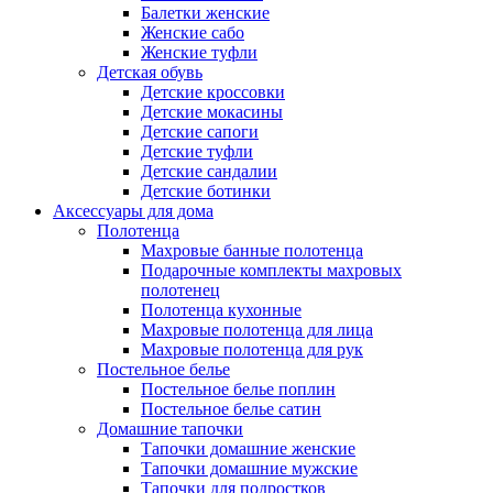
Балетки женские
Женские сабо
Женские туфли
Детская обувь
Детские кроссовки
Детские мокасины
Детские сапоги
Детские туфли
Детские сандалии
Детские ботинки
Аксессуары для дома
Полотенца
Махровые банные полотенца
Подарочные комплекты махровых
полотенец
Полотенца кухонные
Махровые полотенца для лица
Махровые полотенца для рук
Постельное белье
Постельное белье поплин
Постельное белье сатин
Домашние тапочки
Тапочки домашние женские
Тапочки домашние мужские
Тапочки для подростков