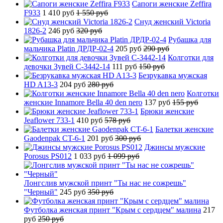
Сапоги женские Zeffira
F933
1 410 руб
1 550 руб
Снуд женский Victoria
1826-2
246 руб
320 руб
Рубашка для
мальчика Platin ДРДР-02-4
205 руб
290 руб
Колготки для
девочки Зувей C-3442-14
111 руб
150 руб
Безрукавка мужская
HD A13-3
204 руб
280 руб
Колготки
женские Innamore Bella 40 den nero
137 руб
155 руб
Брюки женские
Jeaflower 733-1
410 руб
578 руб
Балетки женские
Gaodenpak CT-6-1
201 руб
300 руб
Джинсы мужские
Porosus PS012
1 033 руб
1 099 руб
Лонгслив мужской принт "Ты нас не сожрешь"
"Черный"
245 руб
350 руб
Футболка женская принт "Крым с сердцем" малина
217
руб
250 руб