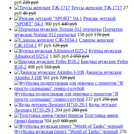
руб
220 руб
Трусы женские ТЖ-1717
27
руб
40 руб
Рюкзак детский
"SPORT" 04-1
360 руб
440 руб
Перчатки
мужские Norstar 012 перчатки
158 руб
170 руб
Сланцы женские
СЖ-1034-1
97 руб
120 руб
Куртка мужская
Aibianocel D25-2
1 845 руб
2 050 руб
Бриджи мужские Feibo
B18-2
408 руб
510 руб
Джинсы мужские
Akimbo J-108
561 руб
720 руб
Футболка подростковая для девочки с принтом "Я
просто солнышко" темно-голубой
237 руб
250 руб
Кеды детские
Леопард H710-29-1
204 руб
280 руб
Толстовка-замок
(зима) бирюза
504 руб
600 руб
Футболка мужская принт "World of Tanks" черный
276