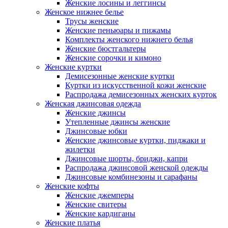
Женские лосины и леггинсы
Женское нижнее белье
Трусы женские
Женские пеньюары и пижамы
Комплекты женского нижнего белья
Женские бюстгальтеры
Женские сорочки и кимоно
Женские куртки
Демисезонные женские куртки
Куртки из искусственной кожи женские
Распродажа демисезонных женских курток
Женская джинсовая одежда
Женские джинсы
Утепленные джинсы женские
Джинсовые юбки
Женские джинсовые куртки, пиджаки и
жилетки
Джинсовые шорты, бриджи, капри
Распродажа джинсовой женской одежды
Джинсовые комбинезоны и сарафаны
Женские кофты
Женские джемперы
Женские свитеры
Женские кардиганы
Женские платья