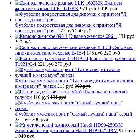
Джинсы
женские рваные LLK 1603KK
971 руб
1 199 руб
Футболка подростковая для девочки с принтом "Я
просто душка" роял
177 руб
250 руб
Кимоно женское 096-1
331 руб
399 руб
Сапожки-
тапочки женские меховые B-15-4
145 руб
220 руб
Бюстгальтер женский
T1031/C-4
221 руб
270 руб
Футболка мужская принт "Так выглядит самый лучший
в мире муж" лимон
213 руб
300 руб
Шапочка дет. светло-
голубой
116 руб
131 руб
Футболка мужская принт "Самый лучший папа" серый
231 руб
300 руб
Жилет женский джинсовый Haodi HD99-259BM
915 руб
1 040 руб