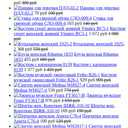
руб
300 руб
Панама для девочки
ПДД-02-2
70 руб
100 руб
Сумка для
сменной обуви СДО-009-4
103 руб
140 руб
Костюм
спорт женский зимний Vinatex BC5-1
1 672 руб
1 900
руб
Купальник женский 1925-
2
368 руб
550 руб
Блуза женская Rihanna
1833
455 руб
680 руб
Костюм с капюшоном
0139
1 377 руб
1 450 руб
Костюм
мужской джинсовый Feibo B26-1
929 руб
999 руб
Свитер женский
Meihua WH627-4
539 руб
770 руб
Джинсы мужские
Franz FT3617-B
976 руб
1 050 руб
Шорты жен.
Короткие ШЖК-310-10
169 руб
190 руб
Перчатки женские
Анита C76-4
100 руб
120 руб
Свитер женский