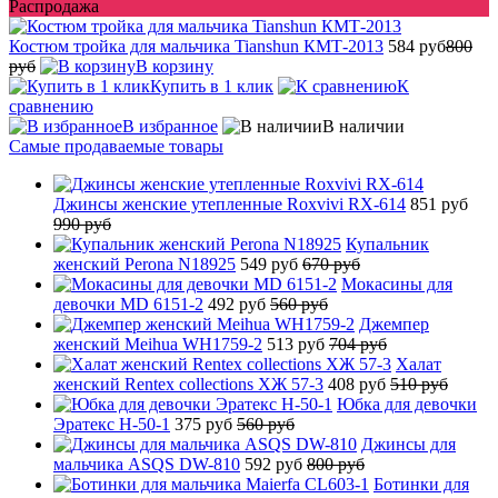
Распродажа
Костюм тройка для мальчика Tianshun КМТ-2013
584 руб
800
руб
В корзину
Купить в 1 клик
К
сравнению
В избранное
В наличии
Самые продаваемые товары
Джинсы женские утепленные Roxvivi RX-614
851 руб
990 руб
Купальник
женский Perona N18925
549 руб
670 руб
Мокасины для
девочки MD 6151-2
492 руб
560 руб
Джемпер
женский Meihua WH1759-2
513 руб
704 руб
Халат
женский Rentex collections ХЖ 57-3
408 руб
510 руб
Юбка для девочки
Эратекс H-50-1
375 руб
560 руб
Джинсы для
мальчика ASQS DW-810
592 руб
800 руб
Ботинки для