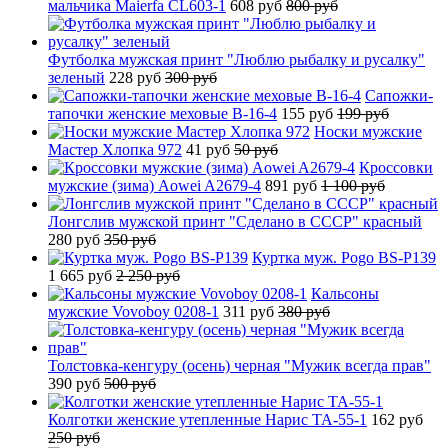
мальчика Maierfa CL603-1
608 руб
800 руб
Футболка мужская принт "Люблю рыбалку и русалку"
зеленый
228 руб
300 руб
Сапожки-
тапочки женские меховые B-16-4
155 руб
199 руб
Носки мужские
Мастер Хлопка 972
41 руб
50 руб
Кроссовки
мужские (зима) Aowei A2679-4
891 руб
1 100 руб
Лонгслив мужской принт "Сделано в СССР" красный
280 руб
350 руб
Куртка муж. Pogo BS-P139
1 665 руб
2 250 руб
Кальсоны
мужские Vovoboy 0208-1
311 руб
380 руб
Толстовка-кенгуру (осень) черная "Мужик всегда прав"
390 руб
500 руб
Колготки женские утепленные Нарис TA-55-1
162 руб
250 руб