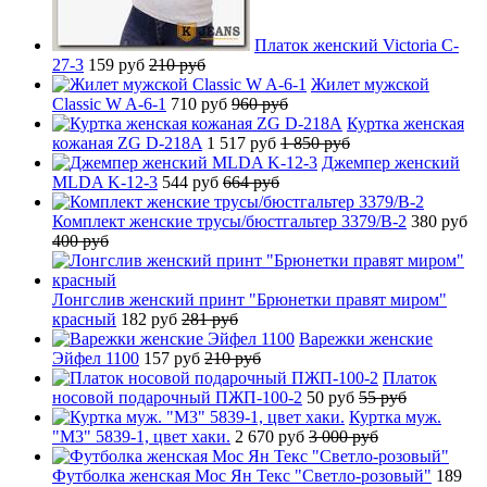
Платок женский Victoria C-
27-3
159 руб
210 руб
Жилет мужской
Classic W A-6-1
710 руб
960 руб
Куртка женская
кожаная ZG D-218A
1 517 руб
1 850 руб
Джемпер женский
MLDA K-12-3
544 руб
664 руб
Комплект женские трусы/бюстгальтер 3379/B-2
380 руб
400 руб
Лонгслив женский принт "Брюнетки правят миром"
красный
182 руб
281 руб
Варежки женские
Эйфел 1100
157 руб
210 руб
Платок
носовой подарочный ПЖП-100-2
50 руб
55 руб
Куртка муж.
"М3" 5839-1, цвет хаки.
2 670 руб
3 000 руб
Футболка женская Мос Ян Текс "Светло-розовый"
189