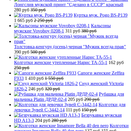
Лонгслив мужской принт "Сделано в СССР" красный
280 руб
350 руб
Куртка муж. Pogo BS-P139
1 665 руб
2 250 руб
Кальсоны
мужские Vovoboy 0208-1
311 руб
380 руб
Толстовка-кенгуру (осень) черная "Мужик всегда прав"
390 руб
500 руб
Колготки женские утепленные Нарис TA-55-1
162 руб
250 руб
Сапоги женские Zeffira
F933
1 410 руб
1 550 руб
Снуд женский Victoria
1826-2
246 руб
320 руб
Рубашка для
мальчика Platin ДРДР-02-4
205 руб
290 руб
Колготки для
девочки Зувей C-3442-14
111 руб
150 руб
Безрукавка мужская
HD A13-3
204 руб
280 руб
Колготки
женские Innamore Bella 40 den nero
137 руб
155 руб