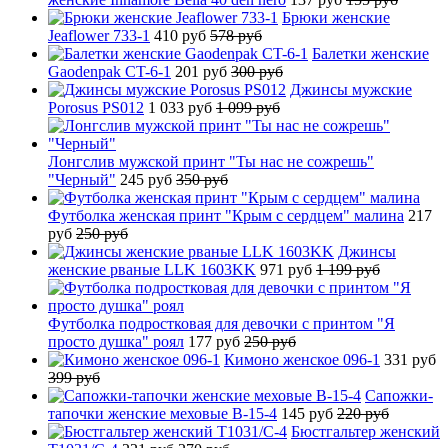
Брюки женские
Jeaflower 733-1
410 руб
578 руб
Балетки женские
Gaodenpak CT-6-1
201 руб
300 руб
Джинсы мужские
Porosus PS012
1 033 руб
1 099 руб
Лонгслив мужской принт "Ты нас не сожрешь"
"Черный"
245 руб
350 руб
Футболка женская принт "Крым с сердцем" малина
217
руб
250 руб
Джинсы
женские рваные LLK 1603KK
971 руб
1 199 руб
Футболка подростковая для девочки с принтом "Я
просто душка" роял
177 руб
250 руб
Кимоно женское 096-1
331 руб
399 руб
Сапожки-
тапочки женские меховые B-15-4
145 руб
220 руб
Бюстгальтер женский