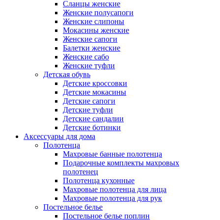
Сланцы женские
Женские полусапоги
Женские слипоны
Мокасины женские
Женские сапоги
Балетки женские
Женские сабо
Женские туфли
Детская обувь
Детские кроссовки
Детские мокасины
Детские сапоги
Детские туфли
Детские сандалии
Детские ботинки
Аксессуары для дома
Полотенца
Махровые банные полотенца
Подарочные комплекты махровых
полотенец
Полотенца кухонные
Махровые полотенца для лица
Махровые полотенца для рук
Постельное белье
Постельное белье поплин