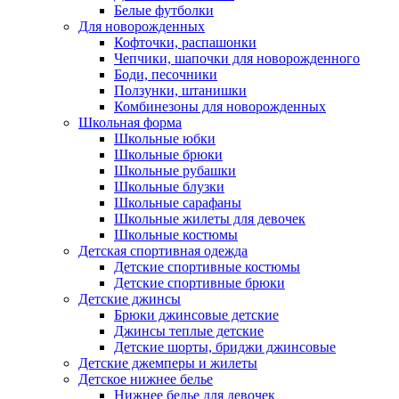
Белые футболки
Для новорожденных
Кофточки, распашонки
Чепчики, шапочки для новорожденного
Боди, песочники
Ползунки, штанишки
Комбинезоны для новорожденных
Школьная форма
Школьные юбки
Школьные брюки
Школьные рубашки
Школьные блузки
Школьные сарафаны
Школьные жилеты для девочек
Школьные костюмы
Детская спортивная одежда
Детские спортивные костюмы
Детские спортивные брюки
Детские джинсы
Брюки джинсовые детские
Джинсы теплые детские
Детские шорты, бриджи джинсовые
Детские джемперы и жилеты
Детское нижнее белье
Нижнее белье для девочек