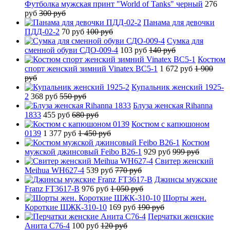
Футболка мужская принт "World of Tanks" черный
276
руб
300 руб
Панама для девочки
ПДД-02-2
70 руб
100 руб
Сумка для
сменной обуви СДО-009-4
103 руб
140 руб
Костюм
спорт женский зимний Vinatex BC5-1
1 672 руб
1 900
руб
Купальник женский 1925-
2
368 руб
550 руб
Блуза женская Rihanna
1833
455 руб
680 руб
Костюм с капюшоном
0139
1 377 руб
1 450 руб
Костюм
мужской джинсовый Feibo B26-1
929 руб
999 руб
Свитер женский
Meihua WH627-4
539 руб
770 руб
Джинсы мужские
Franz FT3617-B
976 руб
1 050 руб
Шорты жен.
Короткие ШЖК-310-10
169 руб
190 руб
Перчатки женские
Анита C76-4
100 руб
120 руб