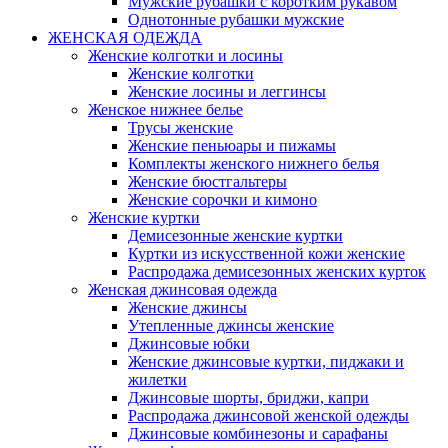
Мужские рубашки с коротким рукавом
Однотонные рубашки мужские
ЖЕНСКАЯ ОДЕЖДА
Женские колготки и лосины
Женские колготки
Женские лосины и леггинсы
Женское нижнее белье
Трусы женские
Женские пеньюары и пижамы
Комплекты женского нижнего белья
Женские бюстгальтеры
Женские сорочки и кимоно
Женские куртки
Демисезонные женские куртки
Куртки из искусственной кожи женские
Распродажа демисезонных женских курток
Женская джинсовая одежда
Женские джинсы
Утепленные джинсы женские
Джинсовые юбки
Женские джинсовые куртки, пиджаки и
жилетки
Джинсовые шорты, бриджи, капри
Распродажа джинсовой женской одежды
Джинсовые комбинезоны и сарафаны