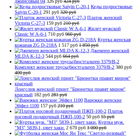
джинсовый 04
326 руб
424 руб
Кеды подростковые
Saiyin C-20-1
291 руб
320 руб
Платок женский
Victoria C-27-3
159 руб
210 руб
Жилет мужской
Classic W A-6-1
710 руб
960 руб
Куртка женская
кожаная ZG D-218A
1 517 руб
1 850 руб
Джемпер женский
MLDA K-12-3
544 руб
664 руб
Комплект женские трусы/бюстгальтер 3379/B-2
380 руб
400 руб
Лонгслив женский принт "Брюнетки правят миром"
красный
182 руб
281 руб
Варежки женские
Эйфел 1100
157 руб
210 руб
Платок
носовой подарочный ПЖП-100-2
50 руб
55 руб
Куртка муж.
"М3" 5839-1, цвет хаки.
2 670 руб
3 000 руб