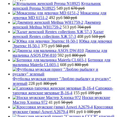
Купальник
женский Perona N18925
549 руб
670 руб
Мокасины для
девочки MD 6151-2
492 руб
560 руб
Джемпер
женский Meihua WH1759-2
513 руб
704 руб
Халат
женский Rentex collections ХЖ 57-3
408 руб
510 руб
Юбка для девочки
Эратекс H-50-1
375 руб
560 руб
Джинсы для
мальчика ASQS DW-810
592 руб
800 руб
Ботинки для
мальчика Maierfa CL603-1
608 руб
800 руб
Футболка мужская принт "Люблю рыбалку и русалку"
зеленый
228 руб
300 руб
Сапожки-
тапочки женские меховые B-16-4
155 руб
199 руб
Носки мужские
Мастер Хлопка 972
41 руб
50 руб
Кроссовки
мужские (зима) Aowei A2679-4
891 руб
1 100 руб