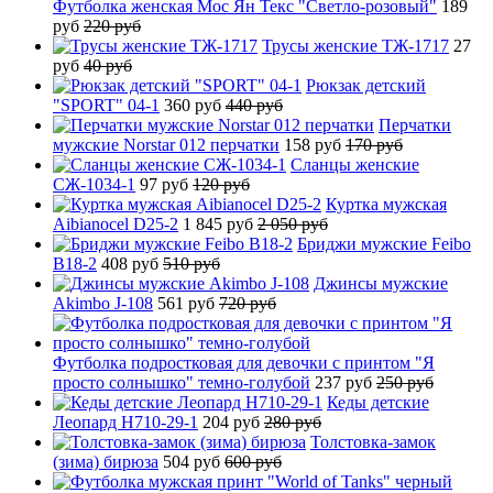
Футболка женская Мос Ян Текс "Светло-розовый"
189
руб
220 руб
Трусы женские ТЖ-1717
27
руб
40 руб
Рюкзак детский
"SPORT" 04-1
360 руб
440 руб
Перчатки
мужские Norstar 012 перчатки
158 руб
170 руб
Сланцы женские
СЖ-1034-1
97 руб
120 руб
Куртка мужская
Aibianocel D25-2
1 845 руб
2 050 руб
Бриджи мужские Feibo
B18-2
408 руб
510 руб
Джинсы мужские
Akimbo J-108
561 руб
720 руб
Футболка подростковая для девочки с принтом "Я
просто солнышко" темно-голубой
237 руб
250 руб
Кеды детские
Леопард H710-29-1
204 руб
280 руб
Толстовка-замок
(зима) бирюза
504 руб
600 руб